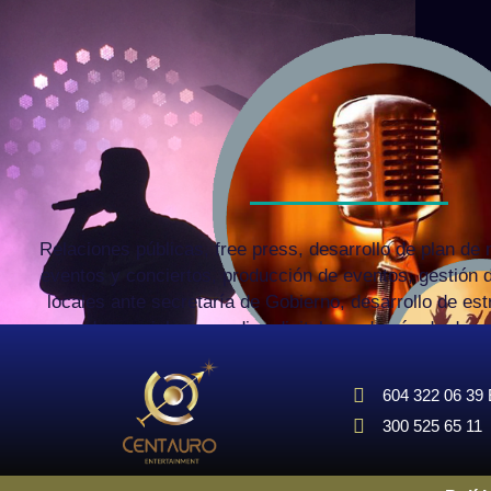
Relaciones públicas, free press, desarrollo de plan de
eventos y conciertos, producción de eventos, gestión 
locales ante secretaría de Gobierno, desarrollo de est
redes sociales y medios digitales, además de desar
estrategias en medios de comunicación tales como radio,
604 322 06 39 
300 525 65 11