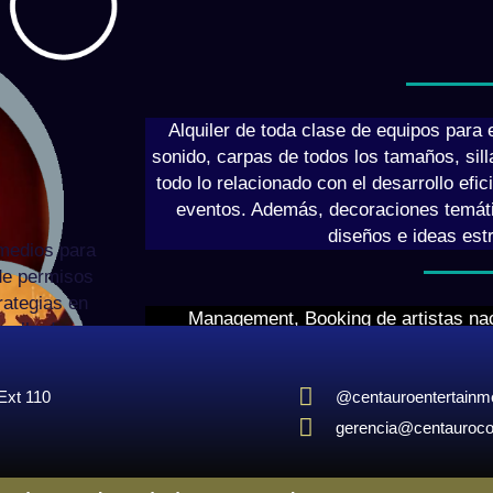
Alquiler de toda clase de equipos para e
sonido, carpas de todos los tamaños, silla
todo lo relacionado con el desarrollo efic
eventos. Además, decoraciones temáti
diseños e ideas est
 medios para
de permisos
rategias en
Management, Booking de artistas nac
rollo de
relaciones públicas, prensa y plan de 
 prensa y tv.
producción musical. Cabe resaltar que est
Ext 110
@centauroentertainm
es solo vista desde lo musical, también
teatro, entre o
gerencia@centauroc