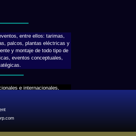
ventos, entre ellos: tarimas,
s, palcos, plantas eléctricas y
iente y montaje de todo tipo de
cas, eventos conceptuales,
ratégicas.
ionales e internacionales,
medios, desarrollo de marca y
a representación de artistas no
ent
 desde el arte, la danza y el
tras.
orp.com